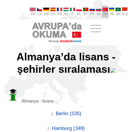
EN
CS
DE
ES
FR
HU
IT
PL
PT
РУ
SK
TR
УК
AR
中文
Almanya’da lisans -
şehirler sıralaması
Almanya - lisans
Berlin
(535)
1.
Hamburg
(349)
2.